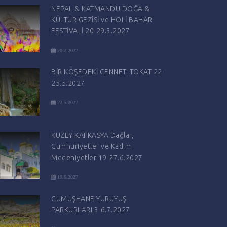
NEPAL & KATMANDU DOĞA &
KÜLTÜR GEZİSİ ve HOLİ BAHAR
FESTİVALİ 20-29.3.2027
20.2.2027
BİR KÖŞEDEKİ CENNET: TOKAT 22-
25.5.2027
22.5.2027
KUZEY KAFKASYA Dağlar,
Cumhuriyetler ve Kadim
Medeniyetler 19-27.6.2027
19.6.2027
GÜMÜŞHANE YÜRÜYÜŞ
PARKURLARI 3-6.7.2027