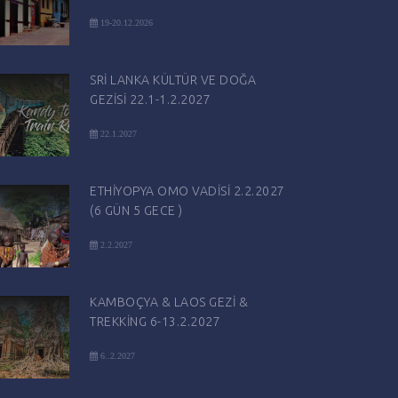
19-20.12.2026
SRİ LANKA KÜLTÜR VE DOĞA
GEZİSİ 22.1-1.2.2027
22.1.2027
ETHİYOPYA OMO VADİSİ 2.2.2027
(6 GÜN 5 GECE )
2.2.2027
KAMBOÇYA & LAOS GEZİ &
TREKKİNG 6-13.2.2027
6..2.2027