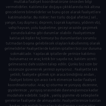
mutlaka faaliyet koordinatörüne önceden bilgi
vermelidirler. Katılımcılar doğaya çıktıklarında risk altına
gireceklerini bilmelidirler ve bunu göze alarak faaliyetlere
katılmalıdırlar. Bu riskler; her türlü doğal afetler,( sel ,
yangın, taş düşmesi, deprem, toprak kayması, yıldırım vb),
vahşi hayvan, yolu kaybetme, geceyi arazide geçirmek
zorunda kalma gibi durumlar olabilir. Faaliyetimize
katılacak kişiler hiç kimseyi bu durumlardan sorumlu
tutmadan başına gelebilecek olayları kabullenmiş olarak
gelmelidirler Faaliyetlerde katılım iptalleri bizi zor duruma
sokmaktadır. Yapılacak iptallerde yerinize katılımcı
bulunamaz ve araç kritik bir sayıda ise, katılım ücreti
gelmeseniz dahi sizden talep edilir. Çünkü biz sizin bir
sözünüze güvenerek yerinizi ayırıyoruz . Faaliyette tek
yetkili, faaliyete gitmek için araca bindiğiniz andan ,
faaliyet bitimi için aracı terk etmenize kadar faaliyet
koordinatörüdür. Araç içi oturma ve yürüyüş düzenine,
giysilerinize , yürüyüş sırasındaki davranışlarınıza kadar
müdahale edebilir. Sağlık , yanlış giyinme vb sebeplerle
gerekirse faaliyete de almayabilir. Faaliyetlerimize katılan
herkes yukarıdaki hususları kabullenmiş sayılacaktır.